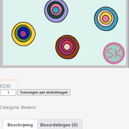
Kandinsky
€
2,50
Kandinsky
Toevoegen aan winkelwagen
aantal
Categorie:
Beebot
Beschrijving
Beoordelingen (0)