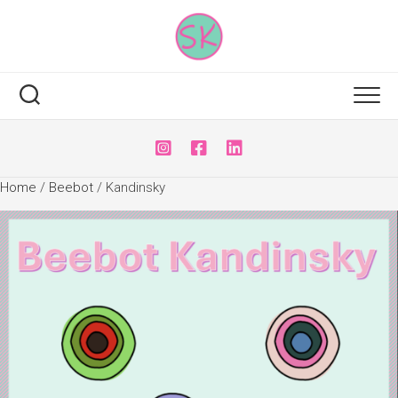
Skip
to
content
Home
/
Beebot
/ Kandinsky