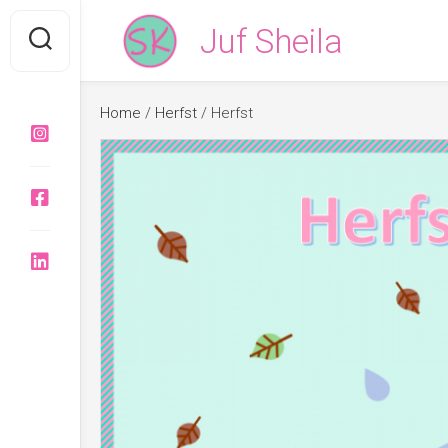
Skip
Juf Sheila
to
content
Home
/
Herfst
/ Herfst