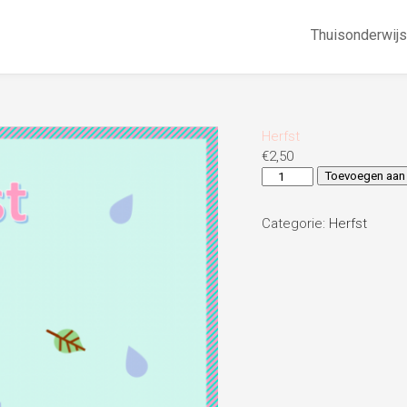
Thuisonderwijs
Herfst
€
2,50
Herfst
Toevoegen aan
aantal
Categorie:
Herfst